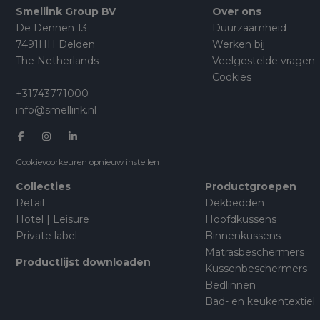
Smellink Group BV
Over ons
De Dennen 13
Duurzaamheid
7491HH Delden
Werken bij
The Netherlands
Veelgestelde vragen
Cookies
+31743771000
info@smellink.nl
Cookievoorkeuren opnieuw instellen
Collecties
Productgroepen
Retail
Dekbedden
Hotel | Leisure
Hoofdkussens
Private label
Binnenkussens
Matrasbeschermers
Productlijst downloaden
Kussenbeschermers
Bedlinnen
Bad- en keukentextiel