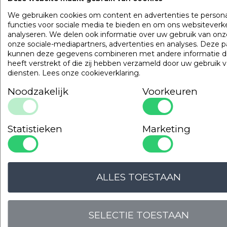
OMSCHRIJVING
UITVOERINGEN
EIGENSCHAPPE
We gebruiken cookies om content en advertenties te persona
100% katoenen baddoeken.
functies voor sociale media te bieden en om ons websiteverk
analyseren. We delen ook informatie over uw gebruik van onz
onze sociale-mediapartners, advertenties en analyses. Deze p
Populaire
producten
kunnen deze gegevens combineren met andere informatie di
heeft verstrekt of die zij hebben verzameld door uw gebruik 
diensten.
Lees onze cookieverklaring
.
Gilder Synthetisch Superior
Art. VADBG42TH
Noodzakelijk
Voorkeuren
Statistieken
Marketing
ALLES TOESTAAN
SELECTIE TOESTAAN