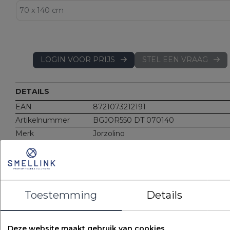
LOGIN VOOR PRIJS
STEL EEN VRAAG
DETAILS
EAN
8721073212191
Artikelnummer
BGJOR550 DT 070140
Merk
Jorzolino
Kleur
Diep taupe
Gewicht
550 gr/m2
Materiaal
100% katoen
Kenmerken
550 gr/m2
Toestemming
Details
Ophanglus (koord) in midden
Verpakt in eenvoudig gelast zakje
Deze website maakt gebruik van cookies