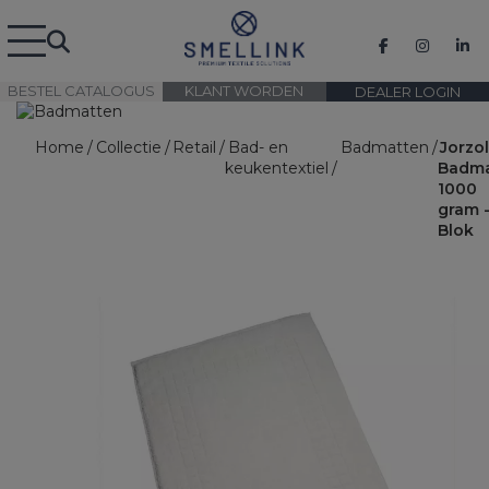
BESTEL CATALOGUS
KLANT WORDEN
DEALER LOGIN
Home
Collectie
Retail
Bad- en
Badmatten
Jorzo
keukentextiel
Badm
1000
gram 
Blok