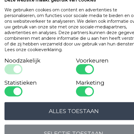
Met geblokte rand
We gebruiken cookies om content en advertenties te
Per stuk verpakt in een eenvoudig gelast
personaliseren, om functies voor sociale media te bieden en 
zakje
ons websiteverkeer te analyseren. We delen ook informatie o
uw gebruik van onze site met onze sociale-mediapartners,
OMSCHRIJVING
UITVOERINGEN
EIGENSCHAPPE
advertenties en analyses. Deze partners kunnen deze gegev
combineren met andere informatie die u aan hen heeft verstr
Katoenen badmat met geblokte rand van 1000 gr/m2.
of die zij hebben verzameld door uw gebruik van hun diensten
Lees onze cookieverklaring
.
Populaire
producten
Noodzakelijk
Voorkeuren
Gilder Synthetisch Superior
Art. VADBG42TH
Statistieken
Marketing
ALLES TOESTAAN
SELECTIE TOESTAAN