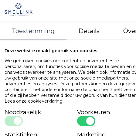
LOGIN VOOR PRIJS
STEL EEN VRAAG
DETAILS
Toestemming
Details
Ove
EAN
8720168596437
Artikelnummer
BLCVCA WI SPTD180200
Merk
Cevilit
Deze website maakt gebruik van cookies
Kleur
Wit
We gebruiken cookies om content en advertenties te
Materiaal
100% gekamde katoen - 155 gram/m2
personaliseren, om functies voor sociale media te bieden en 
Hoekhoogte
20 cm
ons websiteverkeer te analyseren. We delen ook informatie o
uw gebruik van onze site met onze sociale-mediapartners,
Kenmerken
Kleurecht bij 60˚ wassen
advertenties en analyses. Deze partners kunnen deze gegev
Stevig randelastiek rondom
combineren met andere informatie die u aan hen heeft verstr
Onderhoudsvriendelijk
of die zij hebben verzameld door uw gebruik van hun diensten
3 jaar kwaliteitsgarantie
Lees onze cookieverklaring
.
Noodzakelijk
Voorkeuren
OMSCHRIJVING
UITVOERINGEN
EIGENSCHAPPE
Hoogwaardig jersey hoeslaken vervaardigd uit topgarens v
langstapelige gekamde katoen. Blijvend perfecte pasvorm 
Statistieken
Marketing