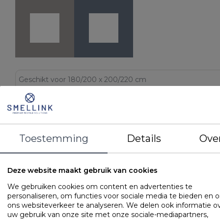
LOGIN VOOR PRIJS
STEL EEN VRAAG
Toestemming
Details
Ove
DETAILS
Deze website maakt gebruik van cookies
EAN
8721073212771
Artikelnummer
BLBN71ZG SHL180200
We gebruiken cookies om content en advertenties te
personaliseren, om functies voor sociale media te bieden en 
Merk
Bonnanotte
ons websiteverkeer te analyseren. We delen ook informatie o
Kleur
Zachtgroen
uw gebruik van onze site met onze sociale-mediapartners,