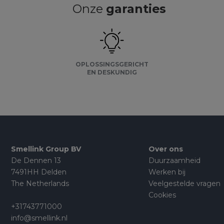
Onze
garanties
OPLOSSINGSGERICHT
EN DESKUNDIG
Smellink Group BV
Over ons
De Dennen 13
Duurzaamheid
7491HH Delden
Werken bij
The Netherlands
Veelgestelde vragen
Cookies
+31743771000
info@smellink.nl