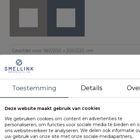
LOGIN VOOR PRIJS
STEL EEN VRAAG
Toestemming
Details
Ove
DETAILS
Deze website maakt gebruik van cookies
EAN
8721073212771
Artikelnummer
BLBN71ZG SHL180200
We gebruiken cookies om content en advertenties te
personaliseren, om functies voor sociale media te bieden en 
Merk
Bonnanotte
ons websiteverkeer te analyseren. We delen ook informatie o
Kleur
Zachtgroen
uw gebruik van onze site met onze sociale-mediapartners,