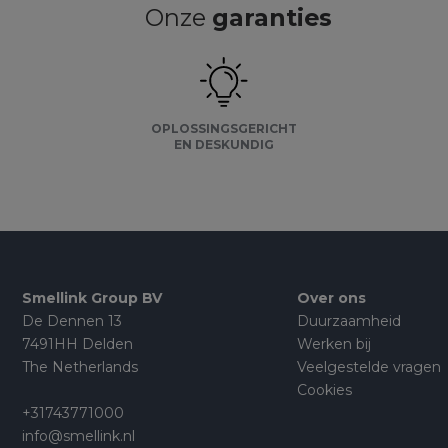
Onze
garanties
OPLOSSINGSGERICHT
EN DESKUNDIG
Smellink Group BV
Over ons
De Dennen 13
Duurzaamheid
7491HH Delden
Werken bij
The Netherlands
Veelgestelde vragen
Cookies
+31743771000
info@smellink.nl