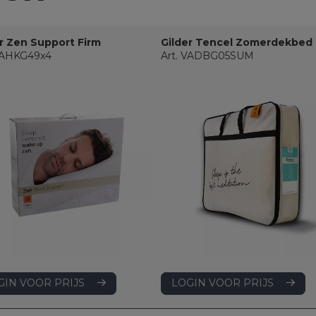
r Zen Support Firm
Gilder Tencel Zomerdekbed
 VAHKG49x4
Art. VADBG05SUM
LOGIN VOOR PRIJS
GIN VOOR PRIJS