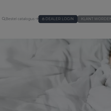
Bestel catalogus
DEALER LOGIN
KLANT WORDE
KUSSENBESCHERMERS
Kussenbeschermers
BEDLINNEN
Hoeslakens
Hoeslakens - speciaal voor topper
Hoeslakens - speciaal voor split
Lakens
Kussenslopen
ws
Dekbedovertreksets