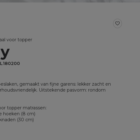
BAD- EN KEUKENTEXTIEL
Baddoeken/badlakens
Badmatten
Keukendoeken
aal voor topper
Theedoeken/droogdoeken
ey
al voor split
Werkdoekjes
aal voor topper
HL180200
oeslaken, gemaakt van fijne garens: lekker zacht en
rhoudsvriendelijk. Uitstekende pasvorm: rondom
oor topper matrassen:
kte hoeken (8 cm)
iknaden (30 cm)