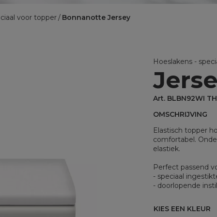
BINNENKUSSENS
ciaal voor topper
Bonnanotte Jersey
Binnenkussens
MATRASBESCHERMERS
Matrasbeschermers
Hoeslakens - speci
Jers
Matrasbeschermers - specia
Matrasbeschermers - speci
Art. BLBN92WI T
OMSCHRIJVING
Elastisch topper h
comfortabel. Onde
elastiek.
Perfect passend v
- speciaal ingesti
- doorlopende inst
KIES EEN KLEUR