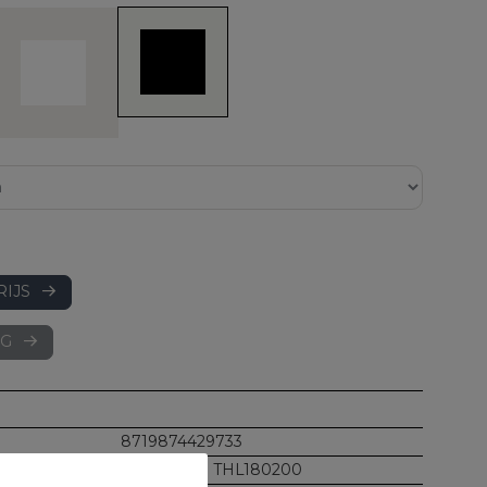
RIJS
AG
8719874429733
BLBN92WI THL180200