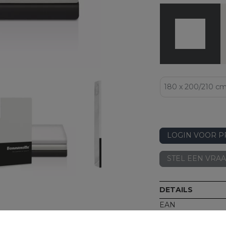
LOGIN VOOR P
STEL EEN VRA
DETAILS
EAN
Artikelnummer