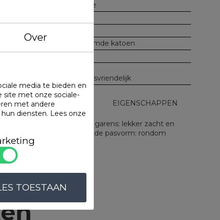
Bonnanotte
Wit
155 gr/m2
Over
100% gekamde katoen
8 cm
155 gr/m2
Onderhoudsvriendelijk
ociale media te bieden en
 site met onze sociale-
UITVOERINGEN
EIGENSCHAPPEN
eren met andere
n hun diensten.
Lees onze
oeslaken, gemaakt van fijne garens: lekker zacht en
rhoudsvriendelijk. Uitstekende pasvorm: rondom
rketing
oor topper matrassen:
kte hoeken (8 cm)
iknaden (30 cm)
LES TOESTAAN
ten