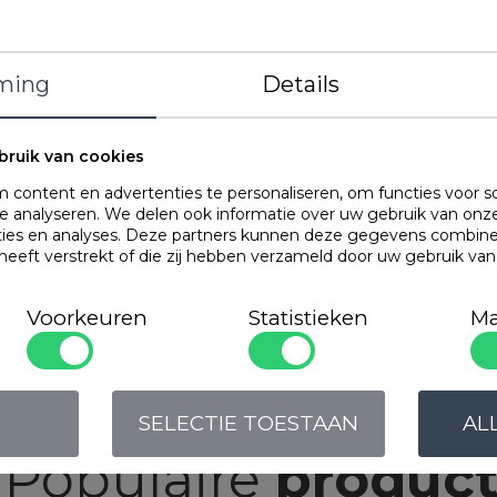
Merk
Kleur
Gewicht
ming
Details
Materiaal
Hoekhoogte
Kenmerken
bruik van cookies
content en advertenties te personaliseren, om functies voor s
 analyseren. We delen ook informatie over uw gebruik van onze
OMSCHRIJVING
ties en analyses. Deze partners kunnen deze gegevens combin
 heeft verstrekt of die zij hebben verzameld door uw gebruik va
Elastisch topper h
comfortabel. Onde
Voorkeuren
Statistieken
Ma
elastiek.
Perfect passend v
- speciaal ingesti
- doorlopende inst
SELECTIE TOESTAAN
AL
Populaire
produc