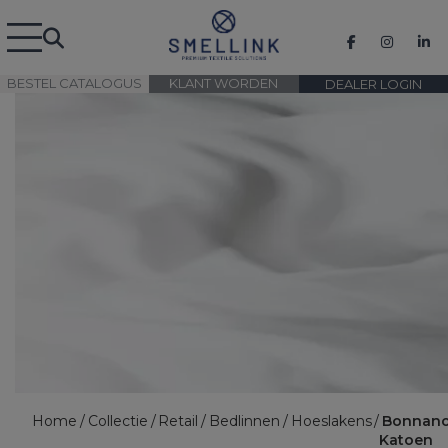
BESTEL CATALOGUS
KLANT WORDEN
DEALER LOGIN
Home
Collectie
Retail
Bedlinnen
Hoeslakens
Bonnano
Katoen