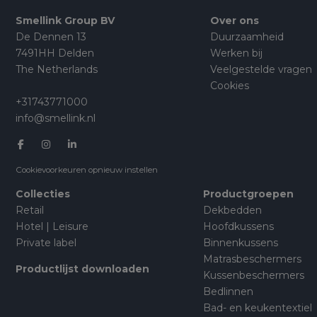
Smellink Group BV
Over ons
De Dennen 13
Duurzaamheid
7491HH Delden
Werken bij
The Netherlands
Veelgestelde vragen
Cookies
+31743771000
info@smellink.nl
Cookievoorkeuren opnieuw instellen
Collecties
Productgroepen
Retail
Dekbedden
Hotel | Leisure
Hoofdkussens
Private label
Binnenkussens
Matrasbeschermers
Productlijst downloaden
Kussenbeschermers
Bedlinnen
Bad- en keukentextiel