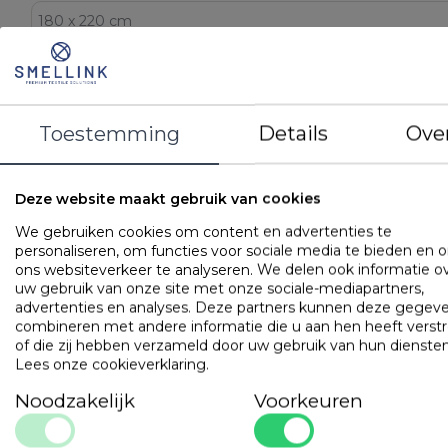
LOGIN VOOR PRIJS
STEL EEN VRAAG
Toestemming
Details
Ove
DETAILS
Deze website maakt gebruik van cookies
EAN
8719874423847
We gebruiken cookies om content en advertenties te
Artikelnummer
BLBN81WI HL180220
personaliseren, om functies voor sociale media te bieden en 
Merk
Bonnanotte
ons websiteverkeer te analyseren. We delen ook informatie o
Kleur
Wit
uw gebruik van onze site met onze sociale-mediapartners,
advertenties en analyses. Deze partners kunnen deze gegev
Materiaal
100% katoen - 160 count
combineren met andere informatie die u aan hen heeft verstr
Kenmerken
160 count
of die zij hebben verzameld door uw gebruik van hun diensten
Easy care finishing
Lees onze cookieverklaring
.
Gemerceriseerd
Noodzakelijk
Voorkeuren
OMSCHRIJVING
UITVOERINGEN
EIGENSCHAPPE