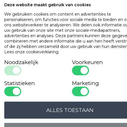
Deze website maakt gebruik van cookies
Hoekhoogte
35 cm (ook geschikt voor hoge matrasse
Kenmerken
Wasbaar op 60 graden
We gebruiken cookies om content en advertenties te
Alleen op inlegvel CLEY vermeld
personaliseren, om functies voor sociale media te bieden en 
ons websiteverkeer te analyseren. We delen ook informatie o
uw gebruik van onze site met onze sociale-mediapartners,
OMSCHRIJVING
UITVOERINGEN
EIGENSCHAPPE
advertenties en analyses. Deze partners kunnen deze gegev
combineren met andere informatie die u aan hen heeft verstr
Met kreukherstellende finish. Productie volgens BCI standa
of die zij hebben verzameld door uw gebruik van hun diensten
Uitstekende pasvorm: rondom elastiek.
Lees onze cookieverklaring
.
Noodzakelijk
Voorkeuren
Populaire
producten
Gilder Synthetisch Superior
Statistieken
Marketing
Art. VADBG42TH
ALLES TOESTAAN