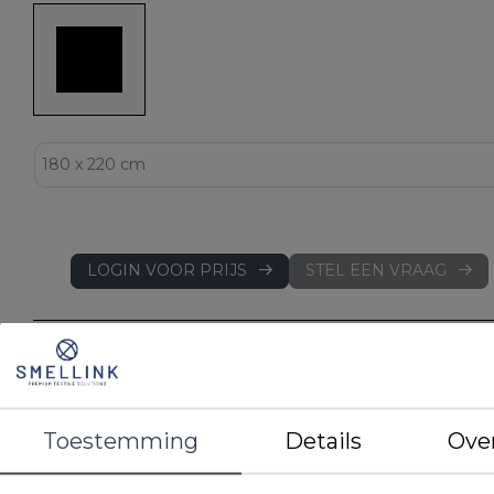
LOGIN VOOR PRIJS
STEL EEN VRAAG
DETAILS
EAN
8719874427333
Artikelnummer
BL30WI HL180220
Merk
Cley
Toestemming
Details
Ove
Kleur
Wit
Materiaal
100% gekamde katoen - 150 count