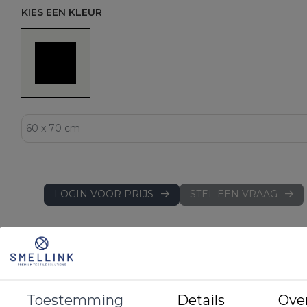
KIES EEN KLEUR
LOGIN VOOR PRIJS
STEL EEN VRAAG
DETAILS
EAN
8720791098841
Artikelnummer
BLCVPC WI SL060070
Merk
Cevilit
Toestemming
Details
Ove