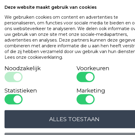
Kleur
Square offwhite
Deze website maakt gebruik van cookies
Materiaal
100% katoen, satijngeweven
We gebruiken cookies om content en advertenties te
Kenmerken
400 thread count
personaliseren, om functies voor sociale media te bieden en 
Motief: grote ruit (10,1 x 10,1 cm)
ons websiteverkeer te analyseren. We delen ook informatie o
uw gebruik van onze site met onze sociale-mediapartners,
OMSCHRIJVING
UITVOERINGEN
EIGENSCHAPPE
advertenties en analyses. Deze partners kunnen deze gegev
combineren met andere informatie die u aan hen heeft verstr
of die zij hebben verzameld door uw gebruik van hun diensten
Vrijwel strijkvrij (easy care finish). Luxueus aanvoelende
Lees onze cookieverklaring
.
kussenslopen, satijngeweven.
Noodzakelijk
Voorkeuren
Populaire
producten
Gilder Synthetisch Superior
Statistieken
Marketing
Art. VADBG42TH
ALLES TOESTAAN