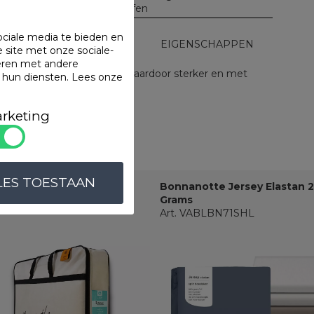
Motief: geen / effen
ociale media te bieden en
UITVOERINGEN
EIGENSCHAPPEN
 site met onze sociale-
eren met andere
gemerceriseerde garens, waardoor sterker en met
n hun diensten.
Lees onze
rketing
ten
LES TOESTAAN
er Tencel Zomerdekbed
Bonnanotte Jersey Elastan 
 VADBG05SUM
Grams
Art. VABLBN71SHL