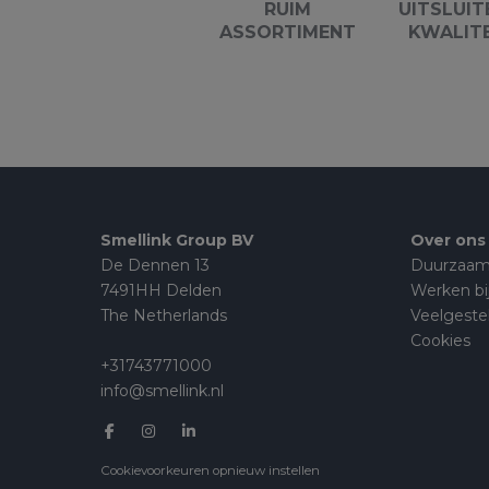
RUIM
UITSLUIT
ASSORTIMENT
KWALIT
Smellink Group BV
Over ons
De Dennen 13
Duurzaam
7491HH Delden
Werken bi
The Netherlands
Veelgeste
Cookies
+31743771000
info@smellink.nl
Cookievoorkeuren opnieuw instellen