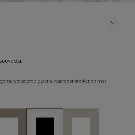
BAD- EN KEUKENTEXTIEL
Baddoeken/badlakens
Badmatten
Keukendoeken
Theedoeken/droogdoeken
al voor split
Werkdoekjes
aal voor topper
060070OXF
gemerceriseerde garens, waardoor sterker en met