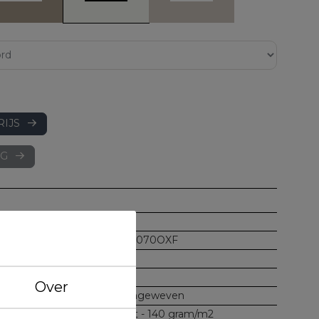
RIJS
AG
8721073215116
SLBN301GD 060070OXF
Bonnanotte
York goud
Over
100 katoen, satijngeweven
300 thread count - 140 gram/m2