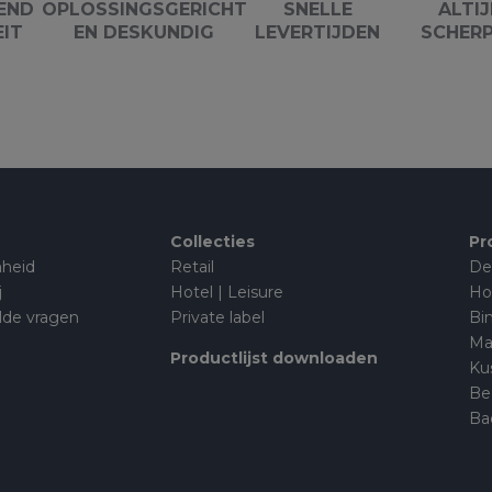
END
OPLOSSINGSGERICHT
SNELLE
ALTIJ
EIT
EN DESKUNDIG
LEVERTIJDEN
SCHERP
Collecties
Pr
heid
Retail
De
j
Hotel | Leisure
Ho
lde vragen
Private label
Bi
Ma
Productlijst downloaden
Ku
Be
Ba