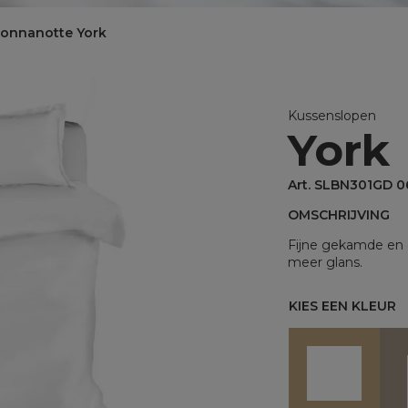
BINNENKUSSENS
onnanotte York
Binnenkussens
MATRASBESCHERMERS
Matrasbeschermers
Kussenslopen
York
Matrasbeschermers - specia
Matrasbeschermers - speci
Art. SLBN301GD 
OMSCHRIJVING
Fijne gekamde en 
meer glans.
KIES EEN KLEUR