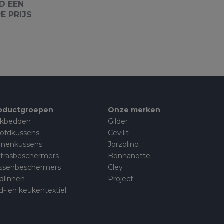
D EEN
E PRIJS
oductgroepen
Onze merken
kbedden
Gilder
ofdkussens
Cevilit
nnenkussens
Jorzolino
trasbeschermers
Bonnanotte
ssenbeschermers
Cley
dlinnen
Project
d- en keukentextiel