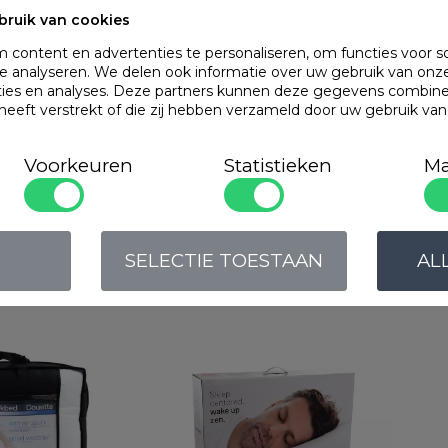
bruik van cookies
content en advertenties te personaliseren, om functies voor s
OMSCHRIJVING
 analyseren. We delen ook informatie over uw gebruik van onze
ties en analyses. Deze partners kunnen deze gegevens combin
Fijne gekamde en 
 heeft verstrekt of die zij hebben verzameld door uw gebruik va
meer glans.
Voorkeuren
Statistieken
Ma
Populaire
produc
SELECTIE TOESTAAN
AL
ssional
Gilder Zen Support Firm
Gild
Art. VAHKG49x4
Art.