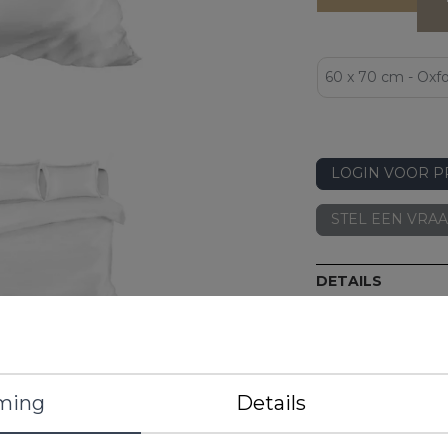
LOGIN VOOR P
STEL EEN VRA
DETAILS
EAN
Artikelnummer
Merk
Kleur
ming
Details
Materiaal
Kenmerken