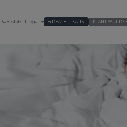
Bestel catalogus
DEALER LOGIN
KLANT WORDE
KUSSENBESCHERMERS
Kussenbeschermers
BEDLINNEN
Hoeslakens
Hoeslakens - speciaal voor topper
Hoeslakens - speciaal voor split
Lakens
Kussenslopen
ws
Dekbedovertreksets