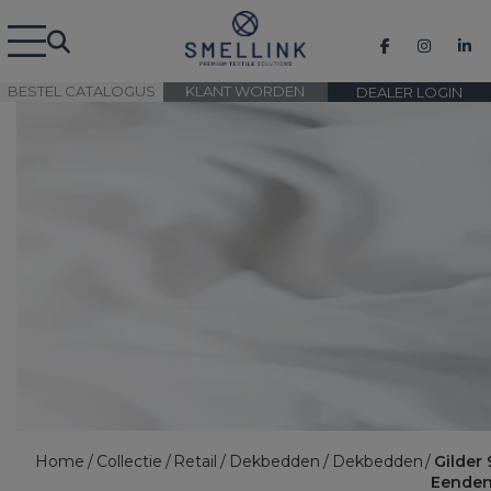
BESTEL CATALOGUS
KLANT WORDEN
DEALER LOGIN
Home
Collectie
Retail
Dekbedden
Dekbedden
Gilder
Eende