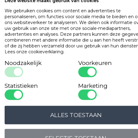
Deze website maakt gebruik van cookies
We gebruiken cookies om content en advertenties te
OMSCHRIJVING
UITVOERINGEN
EIGENSCHAPPE
personaliseren, om functies voor sociale media te bieden en 
ons websiteverkeer te analyseren. We delen ook informatie o
uw gebruik van onze site met onze sociale-mediapartners,
Dit dekbed is gemaakt van kwalitatief hoogwaardig wit
advertenties en analyses. Deze partners kunnen deze gegev
eendendons. Door het hoge aandeel dons (90%), is het de
combineren met andere informatie die u aan hen heeft verstr
heerlijk luchtig en blijvend veerkrachtig. Het is huismijtwere
of die zij hebben verzameld door uw gebruik van hun diensten
door de dichtgeweven tijk.
Lees onze cookieverklaring
.
Populaire
producten
Noodzakelijk
Voorkeuren
Gilder Synthetisch Superior
Art. VADBG42TH
Statistieken
Marketing
ALLES TOESTAAN