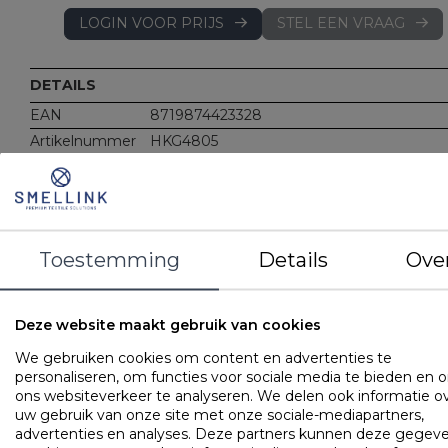
LOGIN VOOR PRIJS
STEL EEN VRAAG
DETAILS
EAN
8719874423328
Artikelnummer
HKG4805
Merk
Gilder
Gewicht
Vulgewicht: 1730 gram
Materiaal
Vulling: 50% vezelbolletjes-50% latex staafj
(Fusionfiber)
Toestemming
Details
Ove
Vulgewicht: 1720 gram
Tijk: 100% luxe katoen - perkal
Kenmerken
Met rits (navulbaar)
Deze website maakt gebruik van cookies
OMSCHRIJVING
UITVOERINGEN
EIGENSCHAPPE
We gebruiken cookies om content en advertenties te
personaliseren, om functies voor sociale media te bieden en 
De ZEN pillow collectie bestaat uit 5 kussens die elk hun
ons websiteverkeer te analyseren. We delen ook informatie o
specifieke eigenschappen hebben. Voor alle kussens geldt:
uw gebruik van onze site met onze sociale-mediapartners,
INGESTIKTE DWARSNAAD: Uniek aan het Gilder ZEN pilow 
advertenties en analyses. Deze partners kunnen deze gegev