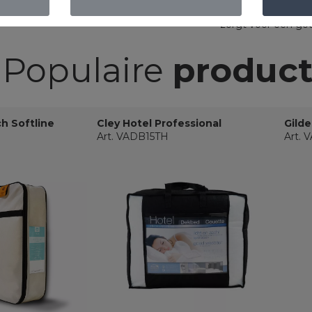
ADEMEND: De spec
zorgt voor een goe
Populaire
produc
ch Softline
Cley Hotel Professional
Gilde
Art. VADB15TH
Art.