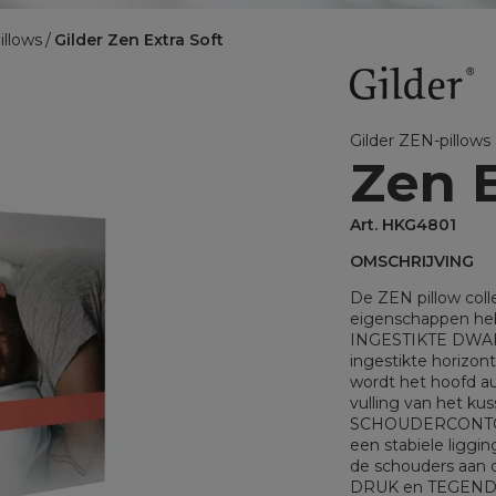
BINNENKUSSENS
illows
Gilder Zen Extra Soft
Binnenkussens
MATRASBESCHERMERS
Matrasbeschermers
Gilder ZEN-pillows
Zen E
Matrasbeschermers - specia
Matrasbeschermers - speci
Art. HKG4801
OMSCHRIJVING
De ZEN pillow colle
eigenschappen hebb
INGESTIKTE DWARS
ingestikte horizon
wordt het hoofd aut
vulling van het ku
SCHOUDERCONTOUR
een stabiele liggin
de schouders aan de
DRUK en TEGENDRUK