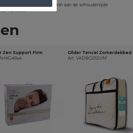
iale dooradembare 3D-mesh aan de schouderzijde
de ventilatie.
ten
r Zen Support Firm
Gilder Tencel Zomerdekbed
 VAHKG49x4
Art. VADBG05SUM