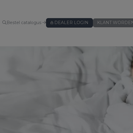
Bestel catalogus
DEALER LOGIN
KLANT WORDE
KUSSENBESCHERMERS
Kussenbeschermers
BEDLINNEN
Hoeslakens
Hoeslakens - speciaal voor topper
Hoeslakens - speciaal voor split
Lakens
Kussenslopen
ws
Dekbedovertreksets