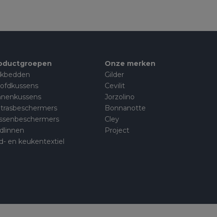
oductgroepen
Onze merken
kbedden
Gilder
ofdkussens
Cevilit
nnenkussens
Jorzolino
trasbeschermers
Bonnanotte
ssenbeschermers
Cley
dlinnen
Project
d- en keukentextiel