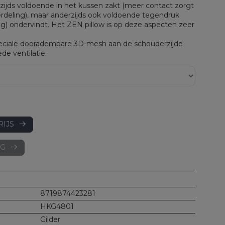
zijds voldoende in het kussen zakt (meer contact zorgt
rdeling), maar anderzijds ook voldoende tegendruk
ng) ondervindt. Het ZEN pillow is op deze aspecten zeer
iale dooradembare 3D-mesh aan de schouderzijde
de ventilatie.
RIJS
AG
8719874423281
HKG4801
Gilder