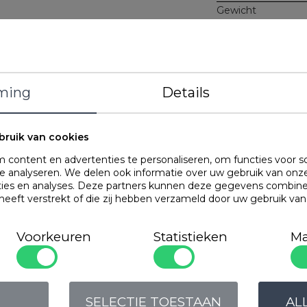
Gewicht
Materiaal
Kenmerken
ming
Details
OMSCHRIJVING
De ZEN pillow colle
bruik van cookies
eigenschappen hebb
content en advertenties te personaliseren, om functies voor s
INGESTIKTE DWARS
 analyseren. We delen ook informatie over uw gebruik van onze
ingestikte horizon
ties en analyses. Deze partners kunnen deze gegevens combin
wordt het hoofd aut
 heeft verstrekt of die zij hebben verzameld door uw gebruik va
vulling van het ku
SCHOUDERCONTOUR
een stabiele liggin
Voorkeuren
Statistieken
Ma
de schouders aan de
DRUK en TEGENDRUK
dat het hoofd ener
voor betere drukve
(lees: ondersteuni
SELECTIE TOESTAAN
AL
zorgvuldig getest.