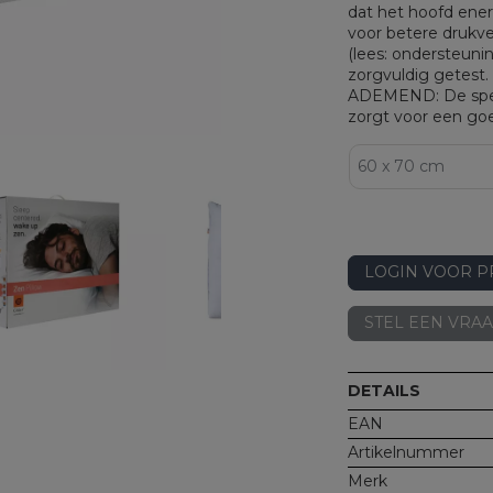
dat het hoofd ener
voor betere drukve
(lees: ondersteuni
zorgvuldig getest.
ADEMEND: De spec
zorgt voor een goe
LOGIN VOOR P
STEL EEN VRA
DETAILS
EAN
Artikelnummer
Merk