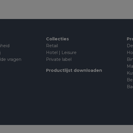
Collecties
Pr
heid
Retail
De
j
Hotel | Leisure
Ho
lde vragen
Private label
Bi
Ma
Productlijst downloaden
Ku
Be
Ba