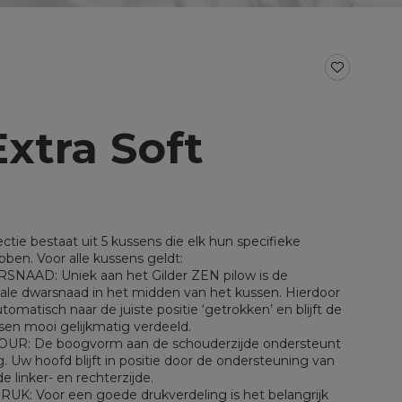
BAD- EN KEUKENTEXTIEL
Baddoeken/badlakens
Badmatten
Keukendoeken
Theedoeken/droogdoeken
xtra Soft
al voor split
Werkdoekjes
aal voor topper
ctie bestaat uit 5 kussens die elk hun specifieke
en. Voor alle kussens geldt:
NAAD: Uniek aan het Gilder ZEN pilow is de
tale dwarsnaad in het midden van het kussen. Hierdoor
omatisch naar de juiste positie ‘getrokken’ en blijft de
ssen mooi gelijkmatig verdeeld.
: De boogvorm aan de schouderzijde ondersteunt
g. Uw hoofd blijft in positie door de ondersteuning van
 linker- en rechterzijde.
: Voor een goede drukverdeling is het belangrijk