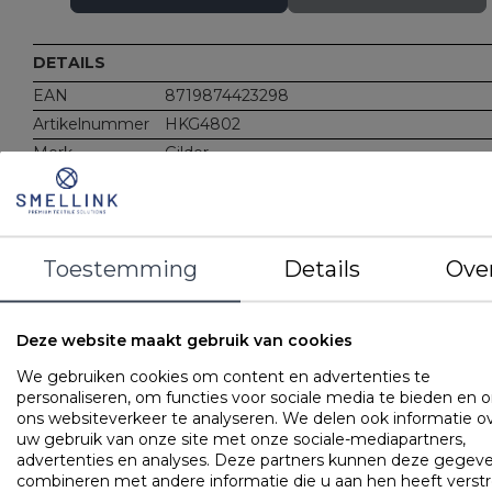
DETAILS
EAN
8719874423298
Artikelnummer
HKG4802
Merk
Gilder
Gewicht
Vulgewicht: 875 gram
Materiaal
Vulling: 25% microvezel (Microdown), 75% 
vezel
Vulgewicht: 875 gram
Toestemming
Details
Ove
Tijk: 100% luxe katoen - perkal
Kenmerken
Met rits (navulbaar)
Deze website maakt gebruik van cookies
OMSCHRIJVING
UITVOERINGEN
EIGENSCHAPPE
We gebruiken cookies om content en advertenties te
personaliseren, om functies voor sociale media te bieden en 
De ZEN pillow collectie bestaat uit 5 kussens die elk hun
ons websiteverkeer te analyseren. We delen ook informatie o
specifieke eigenschappen hebben. Voor alle kussens geldt:
uw gebruik van onze site met onze sociale-mediapartners,
INGESTIKTE DWARSNAAD: Uniek aan het Gilder ZEN pilow 
advertenties en analyses. Deze partners kunnen deze gegev
de ingestikte horizontale dwarsnaad in het midden van het
combineren met andere informatie die u aan hen heeft verstr
kussen. Hierdoor wordt het hoofd automatisch naar de juist