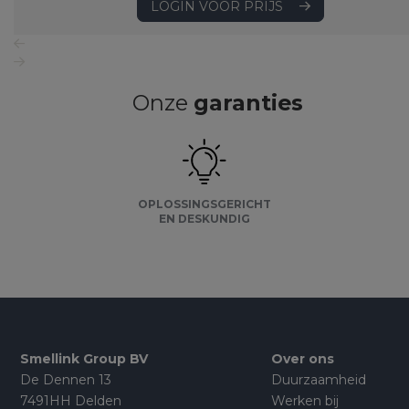
LOGIN VOOR PRIJS
Onze
garanties
OPLOSSINGSGERICHT
EN DESKUNDIG
Smellink Group BV
Over ons
De Dennen 13
Duurzaamheid
7491HH Delden
Werken bij