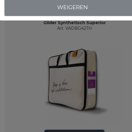
WEIGEREN
Populaire
producten
Gilder Synthetisch Superior
Art. VADBG42TH