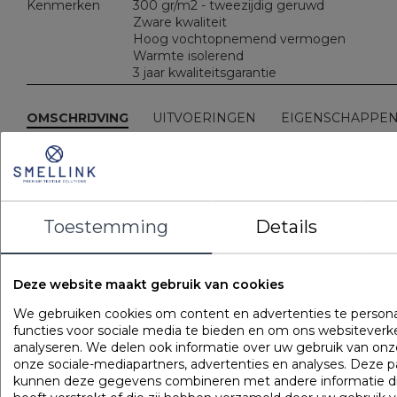
Kenmerken
300 gr/m2 - tweezijdig geruwd
Zware kwaliteit
Hoog vochtopnemend vermogen
Warmte isolerend
3 jaar kwaliteitsgarantie
OMSCHRIJVING
UITVOERINGEN
EIGENSCHAPPE
Gebruik altijd een molton matrasbeschermer tussen laken 
matras. Het vochtopnemend vermogen verhoogt het
slaapcomfort en verlengt de levensduur van de matras.
Deze tweezijdig geruwde matrasbeschermer is van zware
katoenen kwaliteit.
Toestemming
Details
Populaire
producten
Deze website maakt gebruik van cookies
Gilder Synthetisch Superior
We gebruiken cookies om content en advertenties te persona
Art. VADBG42TH
functies voor sociale media te bieden en om ons websiteverk
analyseren. We delen ook informatie over uw gebruik van onz
onze sociale-mediapartners, advertenties en analyses. Deze p
kunnen deze gegevens combineren met andere informatie di