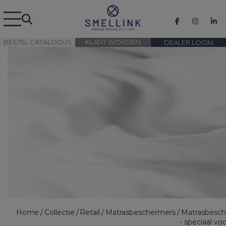
BESTEL CATALOGUS
KLANT WORDEN
DEALER LOGIN
Home
Collectie
Retail
Matrasbeschermers
Matrasbesc
- speciaal voo