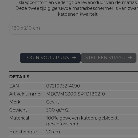
slaapcomfort en verlengt de levensduur van de matras.
Deze tweezijdig geruwde matrasbeschermer is van zwa
katoenen kwaliteit.
LOGIN VOOR PRIJS
STEL EEN VRAAG
DETAILS
EAN
8721073214690
Artikelnummer
MBCVMG300 SPTD180210
Merk
Cevilit
Gewicht
300 gr/m2
Materiaal
100% geweven katoen, gebleekt,
gesanforiseerd
Hoekhoogte
20 cm