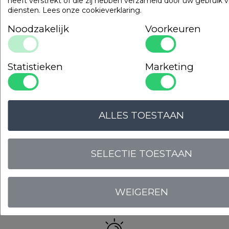
heeft verstrekt of die zij hebben verzameld door uw gebruik 
diensten.
Lees onze cookieverklaring
.
Noodzakelijk
Voorkeuren
Statistieken
Marketing
ALLES TOESTAAN
LOGIN VOOR PRIJS
SELECTIE TOESTAAN
WEIGEREN
Onze
garanties