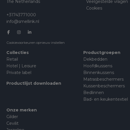
The Netherlands
Veelgestelde vragen
Cookies
+31743771000
info@smellink.nl
Cookievoorkeuren opnieuw instellen
Collecties
Productgroepen
Retail
Dekbedden
Hotel | Leisure
Hoofdkussens
Private label
Binnenkussens
Matrasbeschermers
Productlijst downloaden
Kussenbeschermers
Bedlinnen
Bad- en keukentextiel
Onze merken
Gilder
Cevilit