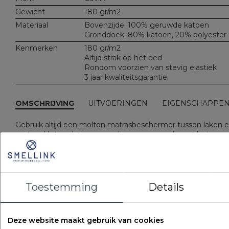
Gewicht
180 gr/m2
Materiaal
Bovenzijde: 100% geruwde katoen
Gronddoek: 80% katoen, 20% polyester
Kenmerken
180 gr/m2
Altijd strak op het bed
Rondom voorzien van stevig elastiek
3 jaar kwaliteitsgarantie
OMSCHRIJVING
UITVOERINGEN
EIGENSCHAPPE
Gebruik altijd een molton matrasbeschermer tussen laken 
matras. Het vochtopnemend vermogen verhoogt het
slaapcomfort en verlengt de levensduur van de matras.
Deze matrasbeschermer met katoenen bovenzijde zit altijd
strak om het bed.
Frisse look, vertrouwde kwaliteit!
Toestemming
Details
Dit artikel werd hiervoor geleverd onder artikelnummer
MBCV260. Het artikelnummer en de verpakking zijn gewijzi
de kwaliteit is ongewijzigd.
Deze website maakt gebruik van cookies