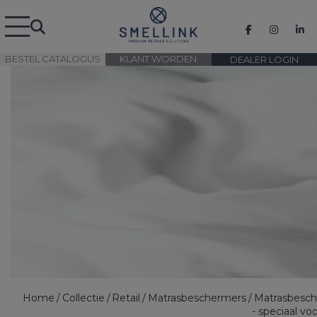
BESTEL CATALOGUS
KLANT WORDEN
DEALER LOGIN
Home
Collectie
Retail
Matrasbeschermers
Matrasbesc
- speciaal voo