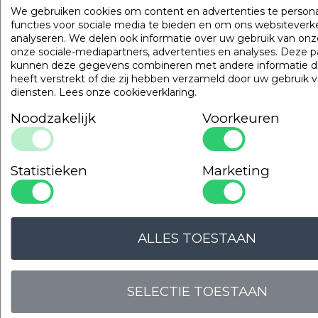
Populaire
producten
We gebruiken cookies om content en advertenties te persona
functies voor sociale media te bieden en om ons websiteverk
analyseren. We delen ook informatie over uw gebruik van onz
Gilder Synthetisch Superior
onze sociale-mediapartners, advertenties en analyses. Deze p
Art. VADBG42TH
kunnen deze gegevens combineren met andere informatie di
heeft verstrekt of die zij hebben verzameld door uw gebruik 
diensten.
Lees onze cookieverklaring
.
Noodzakelijk
Voorkeuren
Statistieken
Marketing
ALLES TOESTAAN
SELECTIE TOESTAAN
LOGIN VOOR PRIJS