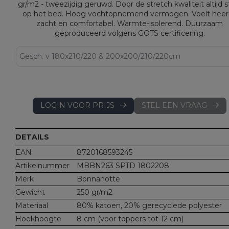
gr/m2 - tweezijdig geruwd. Door de stretch kwaliteit altijd s
op het bed. Hoog vochtopnemend vermogen. Voelt heerl
zacht en comfortabel. Warmte-isolerend. Duurzaam
geproduceerd volgens GOTS certificering.
LOGIN VOOR PRIJS
STEL EEN VRAAG
DETAILS
EAN
8720168593245
Artikelnummer
MBBN263 SPTD 1802208
Merk
Bonnanotte
Gewicht
250 gr/m2
Materiaal
80% katoen, 20% gerecyclede polyester
Hoekhoogte
8 cm (voor toppers tot 12 cm)