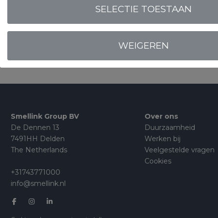
EN DESKUNDIG
SELECTIE TOESTAAN
WEIGEREN
Smellink Group BV
Over ons
De Dennen 13
Duurzaamheid
7491HH Delden
Werken bij
The Netherlands
Veelgestelde vragen
Cookies
+31743771000
info@smellink.nl