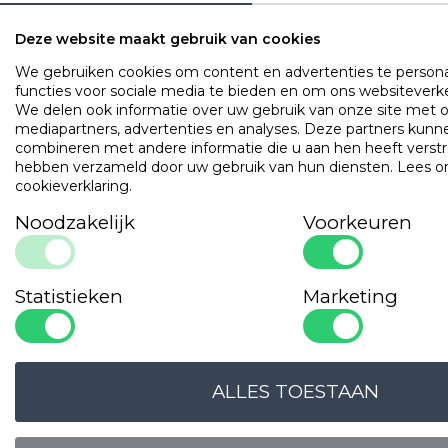
Deze website maakt gebruik van cookies
We gebruiken cookies om content en advertenties te persona
functies voor sociale media te bieden en om ons websiteverke
We delen ook informatie over uw gebruik van onze site met o
mediapartners, advertenties en analyses. Deze partners ku
combineren met andere informatie die u aan hen heeft verstrek
hebben verzameld door uw gebruik van hun diensten.
Lees o
cookieverklaring
.
LOGIN VOOR PRIJS
LOGIN VOOR PRIJS
Noodzakelijk
Voorkeuren
Statistieken
Marketing
Onze
garanties
ALLES TOESTAAN
OPLOSSINGSGERICHT