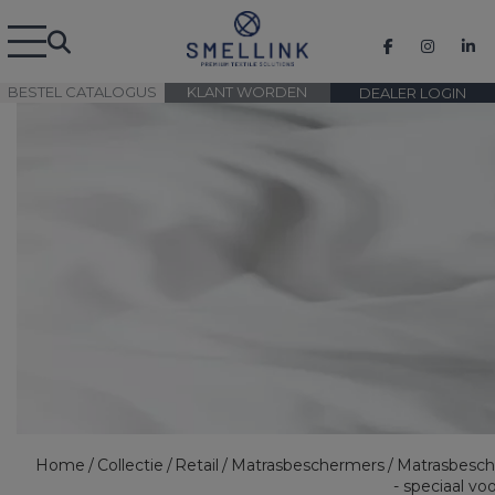
BESTEL CATALOGUS
KLANT WORDEN
DEALER LOGIN
Home
Collectie
Retail
Matrasbeschermers
Matrasbesc
- speciaal voo