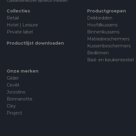
Cookievoorkeuren opnieuw instellen
Collecties
Productgroepen
Retail
Dekbedden
Hotel | Leisure
Hoofdkussens
Private label
Binnenkussens
Matrasbeschermers
Productlijst downloaden
Kussenbeschermers
Bedlinnen
Bad- en keukentextiel
Onze merken
Gilder
Cevilit
Jorzolino
Bonnanotte
Cley
Project