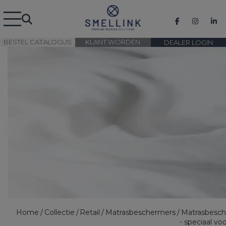
BESTEL CATALOGUS
KLANT WORDEN
DEALER LOGIN
Home
Collectie
Retail
Matrasbeschermers
Matrasbesc
- speciaal vo