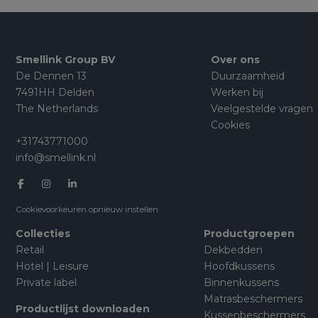
Smellink Group BV
Over ons
De Dennen 13
Duurzaamheid
7491HH Delden
Werken bij
The Netherlands
Veelgestelde vragen
Cookies
+31743771000
info@smellink.nl
Cookievoorkeuren opnieuw instellen
Collecties
Productgroepen
Retail
Dekbedden
Hotel | Leisure
Hoofdkussens
Private label
Binnenkussens
Matrasbeschermers
Productlijst downloaden
Kussenbeschermers