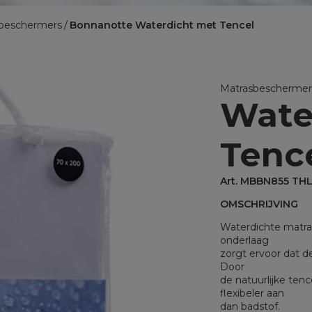
BINNENKUSSENS
beschermers
Bonnanotte Waterdicht met Tencel
Binnenkussens
MATRASBESCHERMERS
Matrasbeschermers
Matrasbeschermer
Wate
Matrasbeschermers - specia
Matrasbeschermers - speci
Tenc
Art. MBBN855 TH
OMSCHRIJVING
Waterdichte matra
onderlaag
zorgt ervoor dat de
Door
de natuurlijke ten
flexibeler aan
dan badstof.