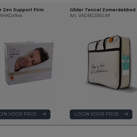
r Zen Support Firm
Gilder Tencel Zomerdekbed
 VAHKG49x4
Art. VADBG05SUM
LOGIN VOOR PRIJS
GIN VOOR PRIJS