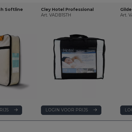
ch Softline
Cley Hotel Professional
Gilde
Art. VADB15TH
Art.
LOGIN VOOR PRIJS
RIJS
LO