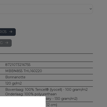
RIJS
AG
8721073216755
MBBN855 THL160220
Bonnanotte
120 gr/m2
Bovenlaag: 100% Tencel® (lyocell) - 100 gram/m2
Onderlaag: 100% polyurethaan
Boord: 100% katoen (jersey - 130 gram/m2)
20 cm (voor toppers tot 12 cm)