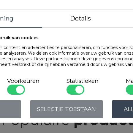
Kenmerken
ming
Details
bruik van cookies
content en advertenties te personaliseren, om functies voor s
 analyseren. We delen ook informatie over uw gebruik van onze
OMSCHRIJVING
ties en analyses. Deze partners kunnen deze gegevens combin
 heeft verstrekt of die zij hebben verzameld door uw gebruik va
Waterdichte matra
onderlaag
zorgt ervoor dat de
Voorkeuren
Statistieken
Ma
Door
de natuurlijke ten
flexibeler aan
dan badstof.
SELECTIE TOESTAAN
AL
Populaire
produc