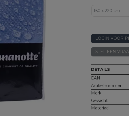
LOGIN VOOR P
STEL EEN VRA
DETAILS
EAN
Artikelnummer
Merk
Gewicht
Materiaal
Hoekhoogte