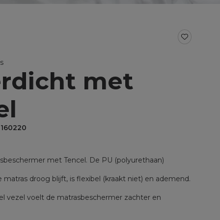
BAD- EN KEUKENTEXTIEL
Baddoeken/badlakens
Badmatten
Keukendoeken
s
Theedoeken/droogdoeken
rdicht met
al voor split
Werkdoekjes
aal voor topper
el
L160220
sbeschermer met Tencel. De PU (polyurethaan)
 matras droog blijft, is flexibel (kraakt niet) en ademend.
cel vezel voelt de matrasbeschermer zachter en