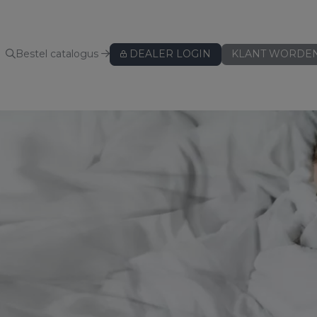
Bestel catalogus
DEALER LOGIN
KLANT WORDE
KUSSENBESCHERMERS
Kussenbeschermers
BEDLINNEN
Hoeslakens
Hoeslakens - speciaal voor topper
Hoeslakens - speciaal voor split
Lakens
Kussenslopen
ws
Dekbedovertreksets